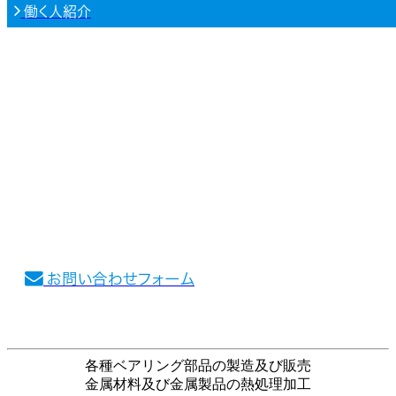
働く人紹介
CONTACT
お問い合わせ
〒399-4605長野県上伊那郡箕輪町大字中曽根522-
2
株式会社NTN上伊那製作所
お問い合わせフォーム
各種ベアリング部品の製造及び販売
金属材料及び金属製品の熱処理加工